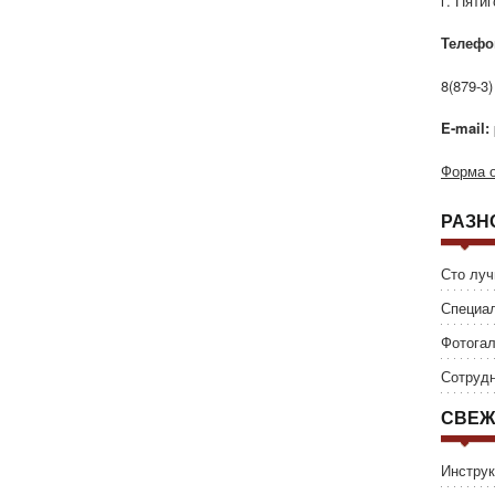
г. Пяти
Телефо
8(879-3)
E-mail:
Форма о
РАЗН
Сто луч
Специал
Фотога
Сотрудн
СВЕЖ
Инструк