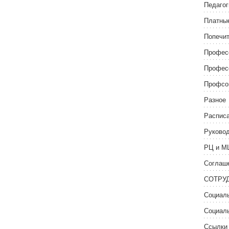
Педагог
Платные
Попечит
Профес
Профес
Профсо
Разное
Распис
Руково
РЦ и М
Соглаше
СОТРУ
Социаль
Социаль
Ссылки