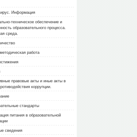
вирус. Информация
льно-техническое обеспечение и
ность образовательного процесса.
ая среда.
ичество
методическая работа
остижения
и
вные правовые акты и иные акты в
ротиводействия коррупции.
вание
вательные стандарты
ация питания в образовательной
ации
ые сведения