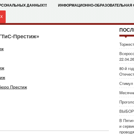
ЕРСОНАЛЬНЫХ ДАННЫХ!!!
ИНФОРМАЦИОННО-ОБРАЗОВАТЕЛЬНАЯ
их
ПОСЛ
ТТиС-Престиж»
Торжест
иж
Всеросс
22.04.26
иж
80-й го
Отечест
тиж
Стимул 
бюро Престиж
Месячни
Проголо
ВЫБОР
В Пятиг
и серви
провод