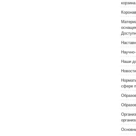
корзина
Корона
Материа
оснащен
Доступн
Наставн
Научно-
Наши д
Новост
Нормати
сфере п
Образо
Образо
Организ
организ
Основн