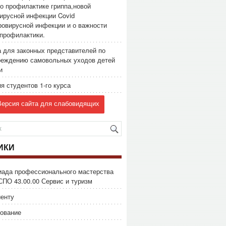
о профилактике гриппа,новой
ирусной инфекции Covid
ровирусной инфекции и о важности
профилактики.
 для законных представителей по
реждению самовольных уходов детей
и
я студентов 1-го курса
ерсия сайта для слабовидящих
ИКИ
иада профессионального мастерства
СПО 43.00.00 Сервис и туризм
енту
ование