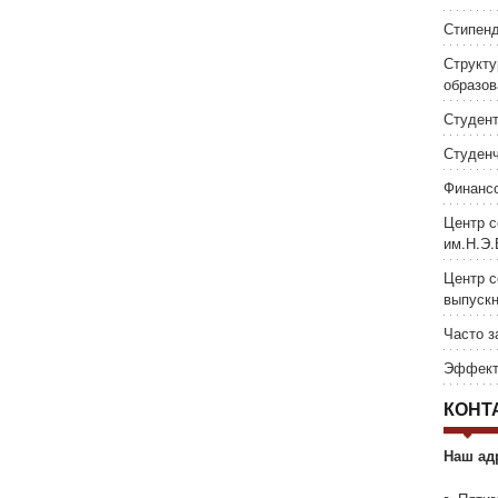
Стипен
Структу
образов
Студен
Студенч
Финансо
Центр с
им.Н.Э
Центр с
выпускн
Часто 
Эффект
КОНТ
Наш ад