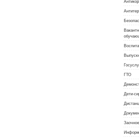
Антикор
Антитер
Безопас
Вакантн
обучаю
Воспита
Выпуск
Госуслу
ГТО
Демонс
Дети-си
Дистанц
Докуме
Заочное
Информ