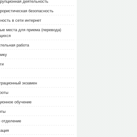
рупционная деятельность
рористическая безопасность
ность в сети интернет
ые места для приема (перевода)
щихся
тельная работа
нику
ги
трационный экзамен
роты
ионное обучение
нты
 отделение
ация