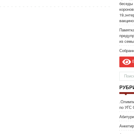
беседы 
коронов
19,энте
вакцино
Памятка
предуп
из семь
Собрани
В
РУБР
.Олимп
по УГС 
Абитури
Анкетир