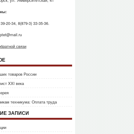
горск, ул. Университетская, 41
ны:
 39-20-34, 8(879-3) 33-35-36.
ptet@mail.ru
братной связи
ОЕ
ших товаров России
ист XXI века
лерея
икам техникума: Оплата труда
ИЕ ЗАПИСИ
ции