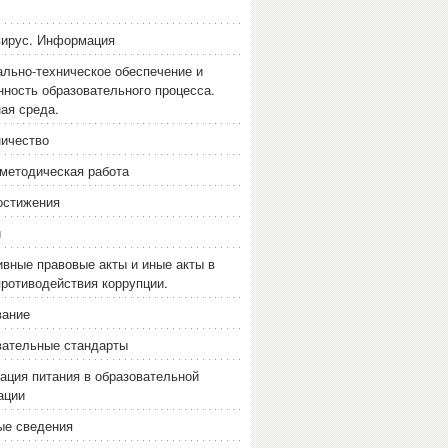
вирус. Информация
льно-техническое обеспечение и
ность образовательного процесса.
ая среда.
ичество
методическая работа
остижения
и
вные правовые акты и иные акты в
ротиводействия коррупции.
вание
вательные стандарты
ация питания в образовательной
ации
ые сведения