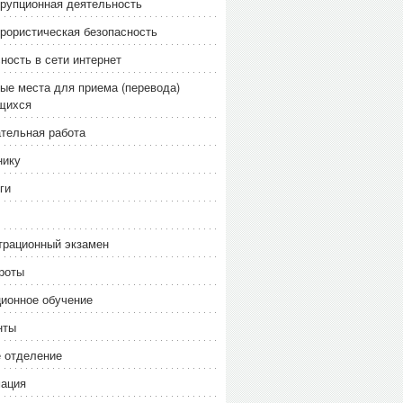
рупционная деятельность
рористическая безопасность
ность в сети интернет
ые места для приема (перевода)
щихся
тельная работа
нику
ги
трационный экзамен
роты
ионное обучение
нты
 отделение
ация