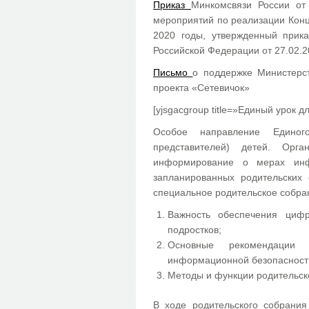
Приказ
Минкомсвязи России от
мероприятий по реализации Кон
2020 годы, утвержденный прик
Российской Федерации от 27.02.
Письмо
о поддержке Министерс
проекта «Сетевичок»
[yjsgacgroup title=»Единый урок д
Особое направление Единог
представителей) детей. Орг
информирование о мерах инф
запланированных родительских
специальное родительское собра
Важность обеспечения циф
подростков;
Основные рекомендации
информационной безопасност
Методы и функции родительско
В ходе родительского собрания