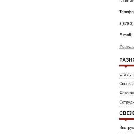
г. Пяти
Телефо
8(879-3)
E-mail:
Форма о
РАЗН
Сто луч
Специал
Фотога
Сотрудн
СВЕЖ
Инструк