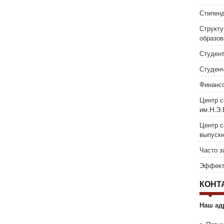
Стипен
Структу
образов
Студен
Студенч
Финансо
Центр с
им.Н.Э
Центр с
выпускн
Часто 
Эффект
КОНТ
Наш ад