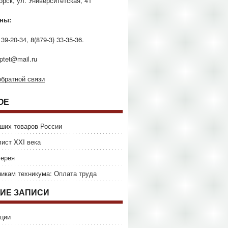
горск, ул. Университетская, 41
ны:
 39-20-34, 8(879-3) 33-35-36.
ptet@mail.ru
братной связи
ОЕ
ших товаров России
ист XXI века
лерея
икам техникума: Оплата труда
ИЕ ЗАПИСИ
ции