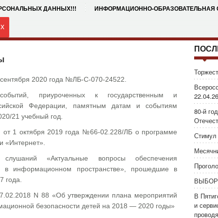
ЕРСОНАЛЬНЫХ ДАННЫХ!!!
ИНФОРМАЦИОННО-ОБРАЗОВАТЕЛЬНАЯ
их
ПОСЛ
ы
Торжест
 сентября 2020 года №ЛБ-С-070-24522.
Всеросс
обытий, приуроченных к государственным и
22.04.26
сийской Федерации, памятным датам и событиям
80-й го
020/21 учебный год.
Отечест
от 1 октября 2019 года №66-02.228/ЛБ о программе
Стимул 
ти «Интернет».
Месячни
х слушаний «Актуальные вопросы обеспечения
Проголо
ей в информационном пространстве», прошедшие в
7 года.
ВЫБОР
27.02.2018 N 88 «Об утверждении плана мероприятий
В Пятиг
и серви
ационной безопасности детей на 2018 — 2020 годы»
провод