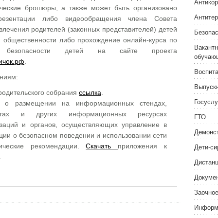
Антикор
ческие брошюры, а также может быть организовано
Антитер
презентации либо видеообращения члена Совета
влечения родителей (законных представителей) детей
Безопас
й общественности либо прохождение онлайн-курса по
Вакантн
й безопасности детей на сайте проекта
обучаю
ичок.рф
.
Воспита
ниям:
Выпуск
родительского собрания
ссылка
.
Госуслу
и о размещении на информационных стендах,
айтах и других информационных ресурсах
ГТО
заций и органов, осуществляющих управление в
Демонс
ии о безопасном поведении и использовании сети
ические рекомендации.
Скачать
приложения к
Дети-си
.
Дистанц
Докуме
Заочное
Информ