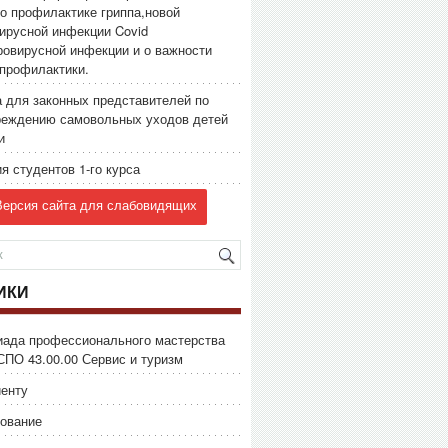
о профилактике гриппа,новой
ирусной инфекции Covid
ровирусной инфекции и о важности
профилактики.
 для законных представителей по
реждению самовольных уходов детей
и
я студентов 1-го курса
ерсия сайта для слабовидящих
ИКИ
иада профессионального мастерства
СПО 43.00.00 Сервис и туризм
енту
ование