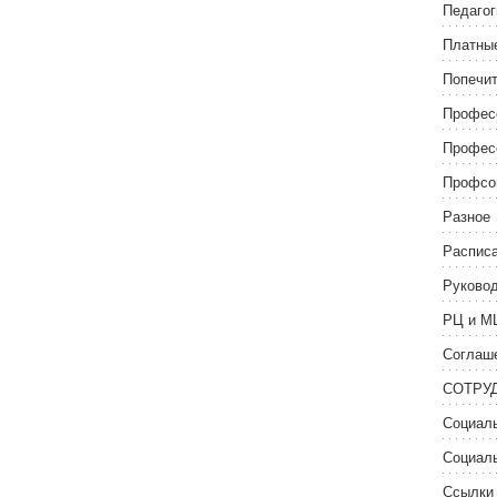
Педагог
Платные
Попечит
Профес
Профес
Профсо
Разное
Распис
Руково
РЦ и М
Соглаше
СОТРУ
Социаль
Социаль
Ссылки