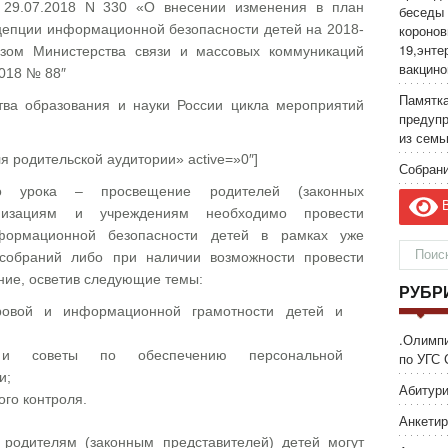
 29.07.2018 N 330 «О внесении изменения в план
беседы 
цепции информационной безопасности детей на 2018-
коронов
19,энте
азом Министерства связи и массовых коммуникаций
вакцино
2018 № 88″
Памятка
тва образования и науки России цикла мероприятий
предуп
из семь
ля родительской аудитории» active=»0″]
Собрани
о урока – просвещение родителей (законных
В
анизациям и учреждениям необходимо провести
ормационной безопасности детей в рамках уже
 собраний либо при наличии возможности провести
ние, осветив следующие темы:
РУБР
ровой и информационной грамотности детей и
.Олимп
 и советы по обеспечению персональной
по УГС 
и;
Абитури
го контроля.
Анкетир
 родителям (законным представителей) детей могут